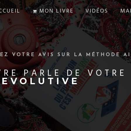
CCUEIL
MON LIVRE
VIDÉOS
MA
EZ VOTRE AVIS SUR LA MÉTHODE AI
VRE PARLE DE VOTRE
CONNECTEE
INTELLIGENTE
QUASI-AUTONOME
DURABLE
BIEN ISOLEE
DU BON SENS